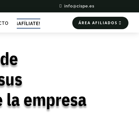
info@cispe.es
ÁREA AFILIADOS
CTO
¡AFÍLIATE!
 de
 sus
de la empresa