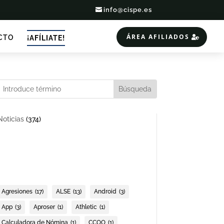
info@cispe.es
ÁREA AFILIADOS
CTO
¡AFÍLIATE!
Noticias
(374)
Agresiones
(17)
ALSE
(13)
Android
(3)
App
(3)
Aproser
(1)
Athletic
(1)
Calculadora de Nómina
(1)
CCOO
(1)