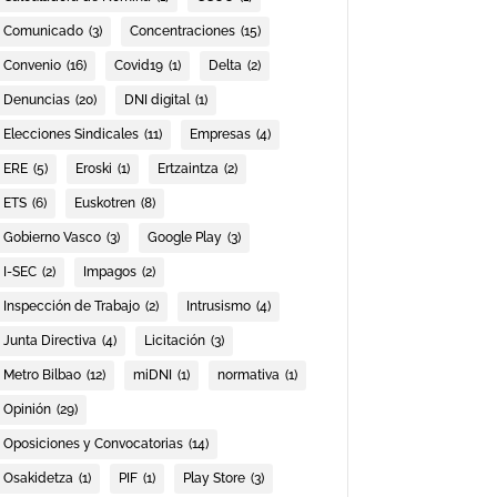
Comunicado
(3)
Concentraciones
(15)
Convenio
(16)
Covid19
(1)
Delta
(2)
Denuncias
(20)
DNI digital
(1)
Elecciones Sindicales
(11)
Empresas
(4)
ERE
(5)
Eroski
(1)
Ertzaintza
(2)
ETS
(6)
Euskotren
(8)
Gobierno Vasco
(3)
Google Play
(3)
I-SEC
(2)
Impagos
(2)
Inspección de Trabajo
(2)
Intrusismo
(4)
Junta Directiva
(4)
Licitación
(3)
Metro Bilbao
(12)
miDNI
(1)
normativa
(1)
Opinión
(29)
Oposiciones y Convocatorias
(14)
Osakidetza
(1)
PIF
(1)
Play Store
(3)