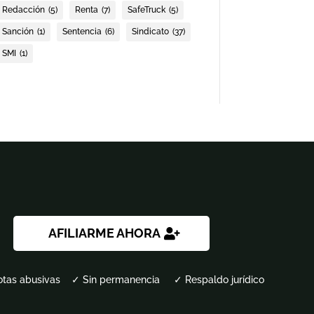
Redacción
(5)
Renta
(7)
SafeTruck
(5)
Sanción
(1)
Sentencia
(6)
Sindicato
(37)
SMI
(1)
AFILIARME AHORA
otas abusivas ✓ Sin permanencia ✓ Respaldo jurídico