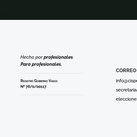
Hecho por
profesionales
.
Para profesionales.
CORREO
info@cisp
Registro Gobierno Vasco
Nº 76/0/00117
secretari
eleccione