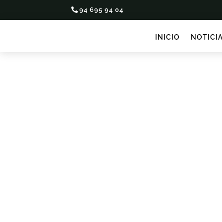
94 695 94 04
INICIO
NOTICI
Desde esta organización condenamos enérgi
en el estadio de San Mames. Los profesional
actuar ante el encendido y posterior lanzado 