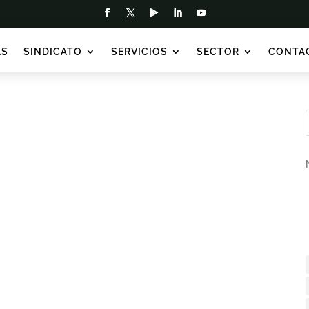
AS
SINDICATO
SERVICIOS
SECTOR
CONTA
camente la agresión sufrida por nuestros compañeros
es han sido brutalmente agredidos tras tener que
de bengalas por parte de los ultras...