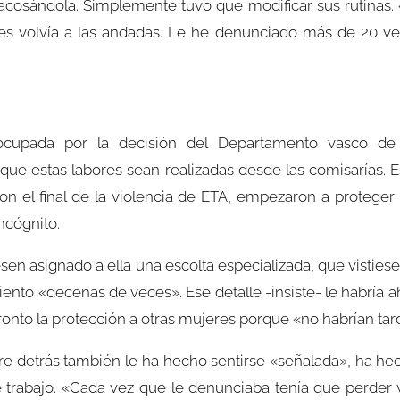
acosándola. Simplemente tuvo que modificar sus rutinas. 
s volvía a las andadas. Le he denunciado más de 20 vec
ocupada por la decisión del Departamento vasco de
que estas labores sean realizadas desde las comisarías. 
on el final de la violencia de ETA, empezaron a proteger 
ncógnito.
en asignado a ella una escolta especializada, que vistiese
ento «decenas de veces». Ese detalle -insiste- le habría a
 pronto la protección a otras mujeres porque «no habrían ta
e detrás también le ha hecho sentirse «señalada», ha he
 trabajo. «Cada vez que le denunciaba tenía que perder va