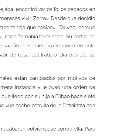
bajaba, encontró varios folios pegados en
 mereces vivir. Zorra». Desde que decidió
mportancia que tenían». Tal vez, porque
u relación había terminado. Su particular
a sensación de sentirse «permanentemente
ir de casa, del trabajo. Día tras día, se
sonales están cambiados por motivos de
rimera instancia y le puso una orden de
ue llegó con su hija a Bilbao hace siete
e «un coche patrulla de la Ertzaintza con
 acabaron volviéndose contra ella. Para