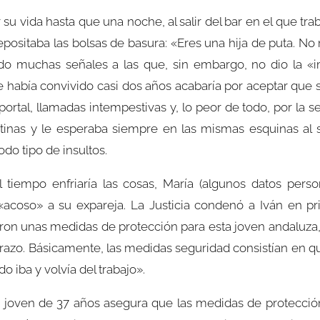
 vida hasta que una noche, al salir del bar en el que tra
epositaba las bolsas de basura: «Eres una hija de puta. No
do muchas señales a las que, sin embargo, no dio la «i
 había convivido casi dos años acabaría por aceptar que s
 portal, llamadas intempestivas y, lo peor de todo, por l
tinas y le esperaba siempre en las mismas esquinas al sal
odo tipo de insultos.
 tiempo enfriaría las cosas, María (algunos datos per
«acoso» a su expareja. La Justicia condenó a Iván en p
ron unas medidas de protección para esta joven andaluza, q
brazo. Básicamente, las medidas seguridad consistían en qu
 iba y volvía del trabajo».
a joven de 37 años asegura que las medidas de protección