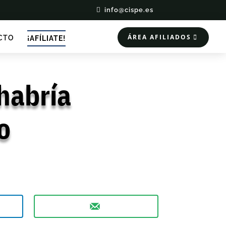
info@cispe.es
ÁREA AFILIADOS
CTO
¡AFÍLIATE!
habría
o