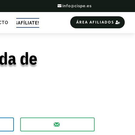
info@cispe.es
ÁREA AFILIADOS
CTO
¡AFÍLIATE!
ada de