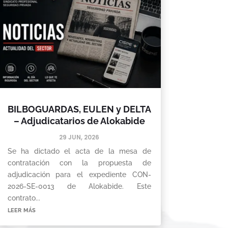
BILBOGUARDAS, EULEN y DELTA
– Adjudicatarios de Alokabide
29 JUN, 2026
Se ha dictado el acta de la mesa de
contratación con la propuesta de
adjudicación para el expediente CON-
2026-SE-0013 de Alokabide. Este
contrato...
leer más