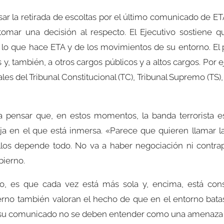
isar la retirada de escoltas por el último comunicado de E
mar una decisión al respecto. El Ejecutivo sostiene q
 lo que hace ETA y de los movimientos de su entorno. El 
 y, también, a otros cargos públicos y a altos cargos. Por ej
ales del Tribunal Constitucional (TC), Tribunal Supremo (TS
 pensar que, en estos momentos, la banda terrorista es
loja en el que está inmersa. «Parece que quieren llamar 
ellos depende todo. No va a haber negociación ni contra
bierno.
o, es que cada vez está más sola y, encima, está cons
obierno también valoran el hecho de que en el entorno b
n su comunicado no se deben entender como una amenaza o